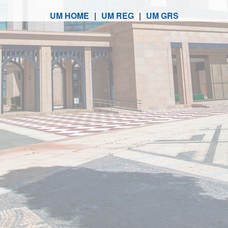
UM HOME
|
UM REG
|
UM GRS